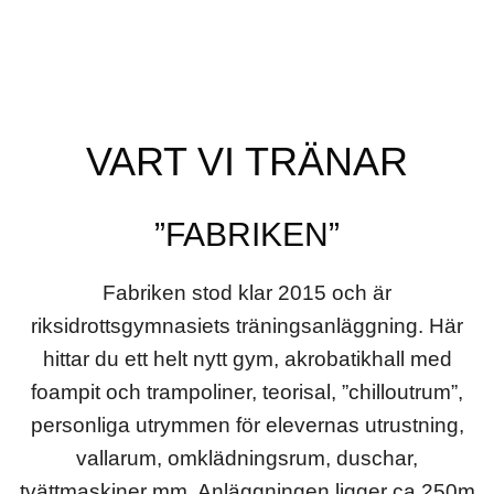
VART VI TRÄNAR
”FABRIKEN”
Fabriken stod klar 2015 och är
riksidrottsgymnasiets träningsanläggning. Här
hittar du ett helt nytt gym, akrobatikhall med
foampit och trampoliner, teorisal, ”chilloutrum”,
personliga utrymmen för elevernas utrustning,
vallarum, omklädningsrum, duschar,
tvättmaskiner mm. Anläggningen ligger ca 250m