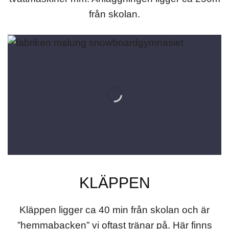
från skolan.
KLÄPPEN
Kläppen ligger ca 40 min från skolan och är
”hemmabacken” vi oftast tränar på. Här finns