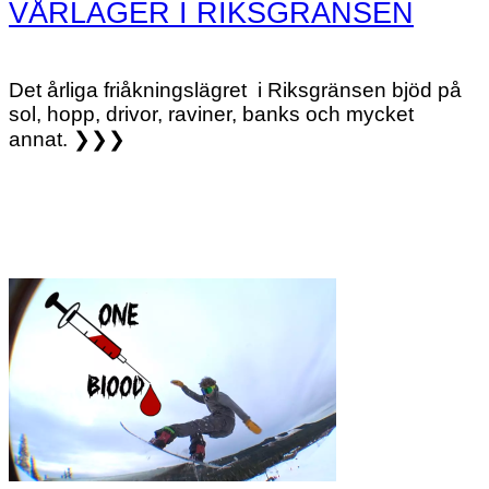
VÅRLÄGER I RIKSGRÄNSEN
Det årliga friåkningslägret i Riksgränsen bjöd på
sol, hopp, drivor, raviner, banks och mycket
annat. ❯❯❯