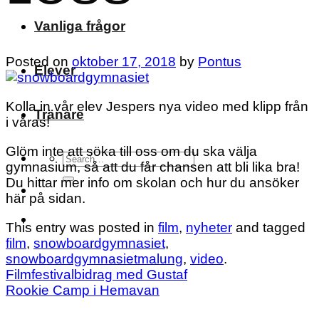
Vanliga frågor
Posted on
oktober 17, 2018
by
Pontus
Elever
Kolla in vår elev Jespers nya video med klipp från
Tränare
i våras!
Glöm inte att söka till oss om du ska välja
gymnasium, så att du får chansen att bli lika bra!
Du hittar mer info om skolan och hur du ansöker
här på sidan.
This entry was posted in
film
,
nyheter
and tagged
film
,
snowboardgymnasiet
,
snowboardgymnasietmalung
,
video
.
Filmfestivalbidrag med Gustaf
Rookie Camp i Hemavan